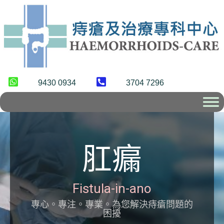
9430 0934
3704 7296
肛瘺
Fistula-in-ano
專心。專注。專業。為您解決痔瘡問題的
困擾