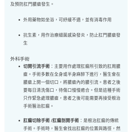
及預防肛門膿瘡發生。
外用藥物如坐浴，可紓緩不適，並有消毒作用
抗生素，用作治療細菌感染發炎，防止肛門膿瘡發
生
外科手術
切開引流手術
：主要用作處理肛瘺所引致的肛周膿
瘡。手術多數在全身或半身麻醉下進行，醫生會在
膿瘡上開一個切口，將膿瘡內的膿引流。患者之後
要每日清洗傷口，待傷口慢慢癒合。但是這種手術
只作緊急處理膿瘡，患者之後可能需要再接受根治
手術醫治肛瘺。
肛瘺切除手術 /肛瘺剖開手術
：是根治肛瘺的傳統
手術。手術時，醫生會找出肛瘺的位置與路徑，然