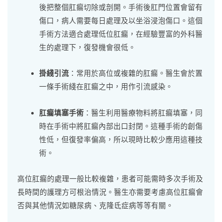
後把整個肛瘺切除或剖開。手術後肛門位置會留有
傷口，病人需要每日處理及以坐浴浸泡傷口。這個
手術方法適合處理低位肛瘺，在經驗豐富的外科醫
生的處理下，復發機會很低。
掛綫引流
：常用於高位或複雜的肛瘺。醫生會於置
一條手術綫在肛瘺之中，用作引流感染。
肛瘺填塞手術
：醫生利用醫療物料將肛瘺填塞，同
時在手術中將肛瘺內部出口封閉。這種手術的創傷
性低，但復發率偏高，所以現時比較少應用這種技
術。
高位肛瘺的處理一般比較複雜，患者可能需時多次手術及
長時間的護理方可根治情況。醫生亦需要考慮高位肛瘺會
否與其他情況如糖尿病、克隆氐症病等等有關。